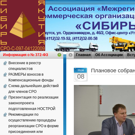
Информация о № 372-ФЗ
Главная
Об Ассоциации
Вст
Внесение в реестр
специалистов
Плановое собран
Ноя
РАЗМЕРЫ взносов в
08
Компенсационные фонды
Схема дальнейших действий
для членов СРО
Презентация по реализации
законопроекта
подготовленная НОСТРОЙ
Рекомендации по
осуществлению процедуры
реорганизации СРО в форме
присоединения или